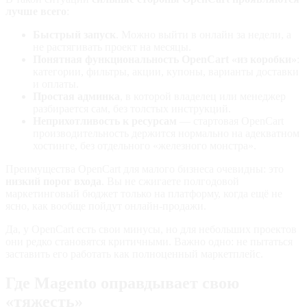
лучше всего
:
Быстрый запуск
. Можно выйти в онлайн за недели, а
не растягивать проект на месяцы.
Понятная функциональность OpenCart «из коробки»
:
категории, фильтры, акции, купоны, варианты доставки
и оплаты.
Простая админка
, в которой владелец или менеджер
разбирается сам, без толстых инструкций.
Неприхотливость к ресурсам
— стартовая OpenCart
производительность держится нормально на адекватном
хостинге, без отдельного «железного монстра».
Преимущества OpenCart для малого бизнеса очевидны: это
низкий порог входа
. Вы не сжигаете полгодовой
маркетинговый бюджет только на платформу, когда ещё не
ясно, как вообще пойдут онлайн‑продажи.
Да, у OpenCart есть свои минусы, но для небольших проектов
они редко становятся критичными. Важно одно: не пытаться
заставить его работать как полноценный маркетплейс.
Где Magento оправдывает свою
«тяжесть»