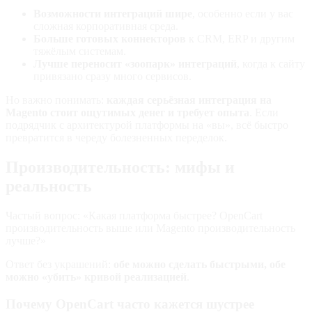
Возможности интеграций шире
, особенно если у вас
сложная корпоративная среда.
Больше готовых коннекторов
к CRM, ERP и другим
тяжёлым системам.
Лучше переносит «зоопарк» интеграций
, когда к сайту
привязано сразу много сервисов.
Но важно понимать:
каждая серьёзная интеграция на
Magento стоит ощутимых денег и требует опыта
. Если
подрядчик с архитектурой платформы на «вы», всё быстро
превратится в череду болезненных переделок.
Производительность: мифы и
реальность
Частый вопрос: «Какая платформа быстрее? OpenCart
производительность выше или Magento производительность
лучше?»
Ответ без украшений:
обе можно сделать быстрыми, обе
можно «убить» кривой реализацией
.
Почему OpenCart часто кажется шустрее