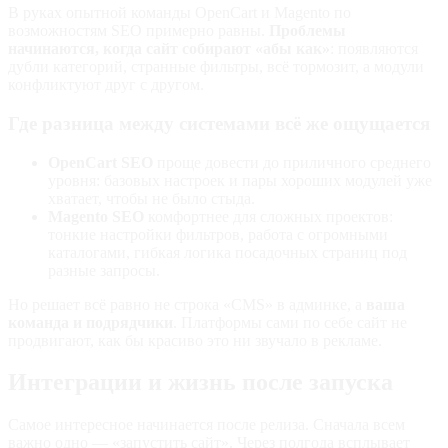
В руках опытной команды OpenCart и Magento по
возможностям SEO примерно равны.
Проблемы
начинаются, когда сайт собирают «абы как»
: появляются
дубли категорий, странные фильтры, всё тормозит, а модули
конфликтуют друг с другом.
Где разница между системами всё же ощущается
OpenCart SEO
проще довести до приличного среднего
уровня: базовых настроек и пары хороших модулей уже
хватает, чтобы не было стыда.
Magento SEO
комфортнее для сложных проектов:
тонкие настройки фильтров, работа с огромными
каталогами, гибкая логика посадочных страниц под
разные запросы.
Но решает всё равно не строка «CMS» в админке, а
ваша
команда и подрядчики
. Платформы сами по себе сайт не
продвигают, как бы красиво это ни звучало в рекламе.
Интеграции и жизнь после запуска
Самое интересное начинается после релиза. Сначала всем
важно одно — «запустить сайт». Через полгода всплывает