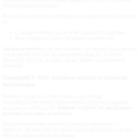
без синхронизации никак.
Тут всё менее очевидно. Можно долго дорабатывать OpenCart,
но:
С каждым новым «костылём» дорожает поддержка.
Рост упирается в архитектурные ограничения.
Здравое решение:
если уже понятно, что проект будет расти и
усложняться, серьёзно рассматривать Magento. Но не по
принципу «все так делают», а с расчётами и нормальной
командой.
Сценарий 3. B2B, крупные заказы и сложная
математика
Оптовые продажи, особые условия договоров,
индивидуальные цены, ограниченные доступы к разделам
каталога — это поле, где
Magento vs OpenCart актуальные
решения выглядят по‑разному
.
Теоретически можно пытаться «выжать максимум» из
OpenCart. На практике это часто похоже на попытку сделать
тягач из городской малолитражки.