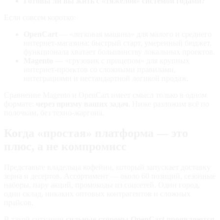
Готовы ли вы жить с «тяжёлой» системой годами?
Если совсем коротко:
OpenCart
— «легковая машина» для малого и среднего
интернет-магазина: быстрый старт, умеренный бюджет,
функционала хватает большинству локальных проектов.
Magento
— «грузовик с прицепом» для крупных
интернет‑проектов со сложными правилами,
интеграциями и нестандартной логикой продаж.
Сравнение Magento и OpenCart имеет смысл только в одном
формате:
через призму ваших задач
. Ниже разложим всё по
полочкам, без техно-жаргона.
Когда «простая» платформа — это
плюс, а не компромисс
Представьте владельца кофейни, который запускает доставку
зерна и десертов. Ассортимент — около 60 позиций, сезонные
наборы, пару акций, промокоды из соцсетей. Один город,
один склад, никаких оптовых контрагентов и сложных
прайсов.
В такой ситуации
сильные стороны OpenCart проявляются