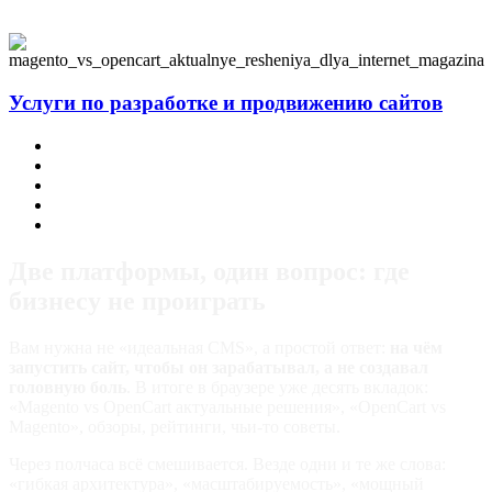
Услуги по разработке и продвижению сайтов
Заказать корпоративный сайт
Заказать интернет-магазин
Заказать лендинг
Ведение соцсетей (SMM) и блог на сайте
Продвижение в поисковых системах
Две платформы, один вопрос: где
бизнесу не проиграть
Вам нужна не «идеальная CMS», а простой ответ:
на чём
запустить сайт, чтобы он зарабатывал, а не создавал
головную боль
. В итоге в браузере уже десять вкладок:
«Magento vs OpenCart актуальные решения», «OpenCart vs
Magento», обзоры, рейтинги, чьи‑то советы.
Через полчаса всё смешивается. Везде одни и те же слова:
«гибкая архитектура», «масштабируемость», «мощный