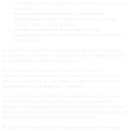
e‑commerce‑системы Magento может быть оправданным
выбором.
Смотрите на свои процессы, а не на бренд
платформы
: сколько товаров, какие цены, сколько
складов, какая логика продаж.
Думайте о жизни после запуска
: кто будет
поддерживать сайт, как он обновляется, как работают
интеграции.
Если цель — не просто «галочка, что сайт есть», а рабочий
инструмент, имеет смысл обсудить выбор с людьми, которые
не зациклены на одной технологии.
В X‑Tiger мы не считаем ни Magento, ни OpenCart
«универсальным решением». Это разные инструменты, и
задача — подобрать тот, который поможет вашему бизнесу
зарабатывать, а не бороться с сайтом
.
Если нужен трезвый разбор без навязывания и фразы «вам
точно нужна только эта платформа», просто пришлите
вводные: чем занимаетесь, какой ассортимент, какие планы.
Мы предложим 1–2 адекватных варианта и честно скажем, где
можно сэкономить, а где лучше не резать углы.
X‑Tiger — создаём сайты, которые работают, а не висят