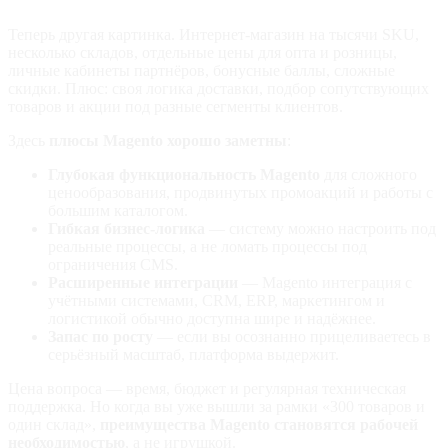
Теперь другая картинка. Интернет‑магазин на тысячи SKU,
несколько складов, отдельные цены для опта и розницы,
личные кабинеты партнёров, бонусные баллы, сложные
скидки. Плюс: своя логика доставки, подбор сопутствующих
товаров и акции под разные сегменты клиентов.
Здесь
плюсы Magento хорошо заметны
:
Глубокая функциональность Magento
для сложного
ценообразования, продвинутых промоакций и работы с
большим каталогом.
Гибкая бизнес-логика
— систему можно настроить под
реальные процессы, а не ломать процессы под
ограничения CMS.
Расширенные интеграции
— Magento интеграция с
учётными системами, CRM, ERP, маркетингом и
логистикой обычно доступна шире и надёжнее.
Запас по росту
— если вы осознанно прицеливаетесь в
серьёзный масштаб, платформа выдержит.
Цена вопроса — время, бюджет и регулярная техническая
поддержка. Но когда вы уже вышли за рамки «300 товаров и
один склад»,
преимущества Magento становятся рабочей
необходимостью
, а не игрушкой.