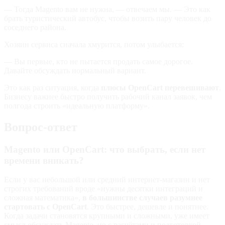
— Тогда Magento вам не нужна, — отвечаем мы. — Это как
брать туристический автобус, чтобы возить пару человек до
соседнего района.
Хозяин сервиса сначала хмурится, потом улыбается:
— Вы первые, кто не пытается продать самое дорогое.
Давайте обсуждать нормальный вариант.
Это как раз ситуация, когда
плюсы OpenCart перевешивают
.
Бизнесу важнее быстро получить рабочий канал заявок, чем
полгода строить «идеальную платформу».
Вопрос-ответ
Magento или OpenCart: что выбрать, если нет
времени вникать?
Если у вас небольшой или средний интернет-магазин и нет
строгих требований вроде «нужны десятки интеграций и
сложная математика»,
в большинстве случаев разумнее
стартовать с OpenCart
. Это быстрее, дешевле и понятнее.
Когда задачи становятся крупными и сложными, уже имеет
смысл обсуждать Magento, но с расчётами и подготовкой.