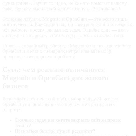
функционал». Звучит солидно, но как это помогает вашему
кафе, сервису, мастерской или магазину на 300 товаров?
Отложим лозунги.
Magento и OpenCart — это всего лишь
инструменты
. Как бензиновый и электрический инструмент:
оба рабочие, просто для разных задач. Ошибка одна — взять
систему «на вырост», а потом год разгребать последствия.
Ниже — спокойный разбор: где Magento сильнее, где удобнее
OpenCart и в каких сценариях неправильный выбор
превращается в дорогую проблему.
Суть: чем реально отличаются
Magento и OpenCart для живого
бизнеса
Если убрать технический шум, выбор между Magento и
OpenCart упирается не в «что круче», а в три простых
вопроса:
Сколько задач вы хотите закрыть сайтом прямо
сейчас?
Насколько быстро нужен результат?