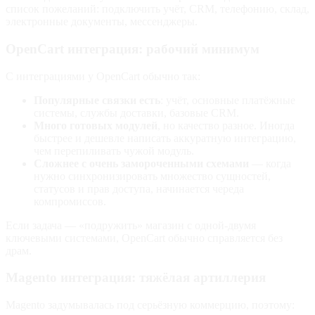
список пожеланий: подключить учёт, CRM, телефонию, склад,
электронные документы, мессенджеры.
OpenCart интеграция: рабочий минимум
С интеграциями у OpenCart обычно так:
Популярные связки есть
: учёт, основные платёжные
системы, службы доставки, базовые CRM.
Много готовых модулей
, но качество разное. Иногда
быстрее и дешевле написать аккуратную интеграцию,
чем перепиливать чужой модуль.
Сложнее с очень замороченными схемами
— когда
нужно синхронизировать множество сущностей,
статусов и прав доступа, начинается череда
компромиссов.
Если задача — «подружить» магазин с одной‑двумя
ключевыми системами, OpenCart обычно справляется без
драм.
Magento интеграция: тяжёлая артиллерия
Magento задумывалась под серьёзную коммерцию, поэтому: