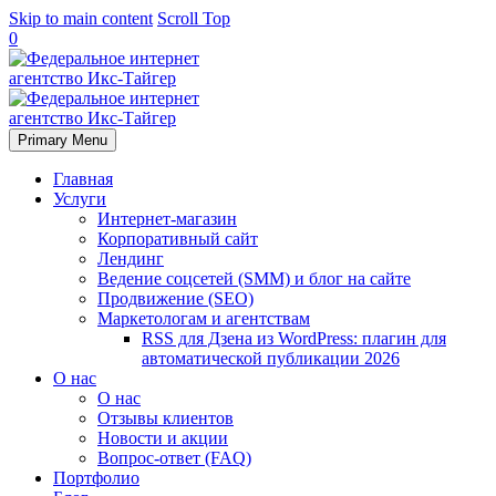
Skip to main content
Scroll Top
0
Primary Menu
Главная
Услуги
Интернет-магазин
Корпоративный сайт
Лендинг
Ведение соцсетей (SMM) и блог на сайте
Продвижение (SEO)
Маркетологам и агентствам
RSS для Дзена из WordPress: плагин для
автоматической публикации 2026
О нас
О нас
Отзывы клиентов
Новости и акции
Вопрос-ответ (FAQ)
Портфолио