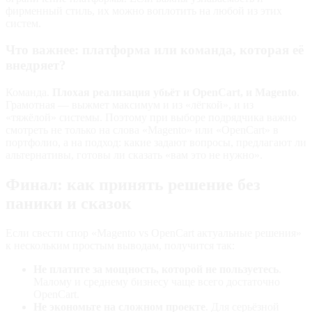
фирменный стиль, их можно воплотить на любой из этих
систем.
Что важнее: платформа или команда, которая её
внедряет?
Команда.
Плохая реализация убьёт и OpenCart, и Magento
.
Грамотная — выжмет максимум и из «лёгкой», и из
«тяжёлой» системы. Поэтому при выборе подрядчика важно
смотреть не только на слова «Magento» или «OpenCart» в
портфолио, а на подход: какие задают вопросы, предлагают ли
альтернативы, готовы ли сказать «вам это не нужно».
Финал: как принять решение без
паники и сказок
Если свести спор «Magento vs OpenCart актуальные решения»
к нескольким простым выводам, получится так:
Не платите за мощность, которой не пользуетесь
.
Малому и среднему бизнесу чаще всего достаточно
OpenCart.
Не экономьте на сложном проекте
. Для серьёзной