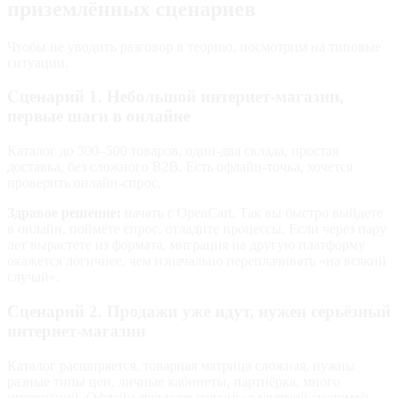
приземлённых сценариев
Чтобы не уводить разговор в теорию, посмотрим на типовые
ситуации.
Сценарий 1. Небольшой интернет-магазин,
первые шаги в онлайне
Каталог до 300–500 товаров, один‑два склада, простая
доставка, без сложного B2B. Есть офлайн‑точка, хочется
проверить онлайн‑спрос.
Здравое решение:
начать с OpenCart. Так вы быстро выйдете
в онлайн, поймёте спрос, отладите процессы. Если через пару
лет вырастете из формата, миграция на другую платформу
окажется логичнее, чем изначально переплачивать «на всякий
случай».
Сценарий 2. Продажи уже идут, нужен серьёзный
интернет-магазин
Каталог расширяется, товарная матрица сложная, нужны
разные типы цен, личные кабинеты, партнёрка, много
интеграций. Офлайн‑продажи связаны с учётной системой,