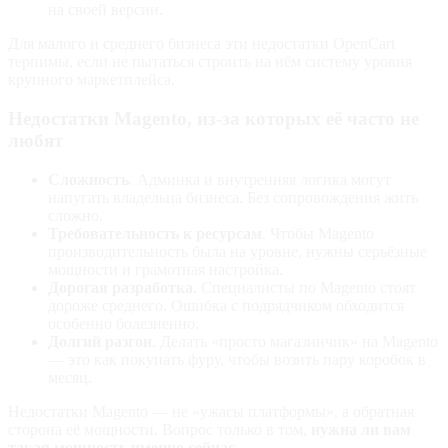
на своей версии.
Для малого и среднего бизнеса эти недостатки OpenCart
терпимы, если не пытаться строить на нём систему уровня
крупного маркетплейса.
Недостатки Magento, из-за которых её часто не
любят
Сложность
. Админка и внутренняя логика могут
напугать владельца бизнеса. Без сопровождения жить
сложно.
Требовательность к ресурсам
. Чтобы Magento
производительность была на уровне, нужны серьёзные
мощности и грамотная настройка.
Дорогая разработка
. Специалисты по Magento стоят
дороже среднего. Ошибка с подрядчиком обходится
особенно болезненно.
Долгий разгон
. Делать «просто магазинчик» на Magento
— это как покупать фуру, чтобы возить пару коробок в
месяц.
Недостатки Magento — не «ужасы платформы», а обратная
сторона её мощности. Вопрос только в том,
нужна ли вам
такая мощность именно сейчас
.