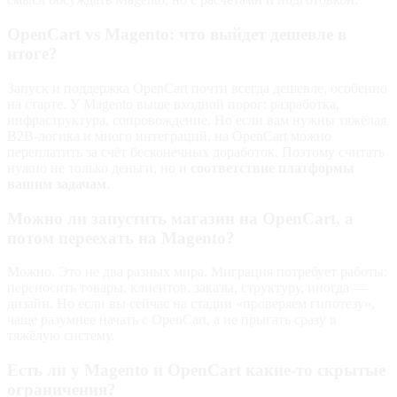
OpenCart vs Magento: что выйдет дешевле в
итоге?
Запуск и поддержка OpenCart почти всегда дешевле, особенно
на старте. У Magento выше входной порог: разработка,
инфраструктура, сопровождение. Но если вам нужны тяжёлая
B2B‑логика и много интеграций, на OpenCart можно
переплатить за счёт бесконечных доработок. Поэтому считать
нужно не только деньги, но и
соответствие платформы
вашим задачам
.
Можно ли запустить магазин на OpenCart, а
потом переехать на Magento?
Можно. Это не два разных мира. Миграция потребует работы:
переносить товары, клиентов, заказы, структуру, иногда —
дизайн. Но если вы сейчас на стадии «проверяем гипотезу»,
чаще разумнее начать с OpenCart, а не прыгать сразу в
тяжёлую систему.
Есть ли у Magento и OpenCart какие‑то скрытые
ограничения?