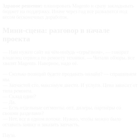
Здравое решение:
планировать Magento и сразу закладывать
бюджет на поддержку. Иначе через год всё развалится под
весом бесконечных доработок.
Мини-сцена: разговор в начале
проекта
— Нам нужен сайт на чём‑нибудь «серьёзном», — говорит
владелец сервиса по ремонту техники. — Читали обзоры, все
хвалят Magento. Наверное, надо её.
— Сколько позиций будете продавать онлайн? — спрашиваем
мы.
— Запчастей сто, максимум двести. И услуги. Цена зависит от
типа ремонта.
— Склад один?
— Да.
— Есть отдельные сегменты: опт, дилеры, партнёры со
своими разделами?
— Нет, все в одном потоке. Нужно, чтобы можно было
оставить заявку и заказать запчасть.
Пауза.