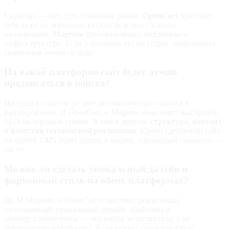
Скрытых — нет, есть понятные рамки.
OpenCart
чувствует
себя хуже на огромных каталогах и при сложных
интеграциях.
Magento
требовательна к поддержке и
инфраструктуре. Если учитывать это на старте, неприятных
сюрпризов почти не будет.
На какой платформе сайт будет лучше
продвигаться в поиске?
Ни одна из систем не даёт автоматического бонуса в
ранжировании. И OpenCart, и Magento позволяют выстроить
SEO на хорошем уровне. Ключ в другом:
структура, контент
и качество технической реализации
. Криво сделанный сайт
на любой CMS будет падать в выдаче, сделанный грамотно —
расти.
Можно ли сделать уникальный дизайн и
фирменный стиль на обеих платформах?
Да. И Magento, и OpenCart позволяют реализовать
полноценный уникальный дизайн. Шаблоны и
универсальные темы — это выбор исполнителя, а не
ограничение платформы. Если важны узнаваемость и