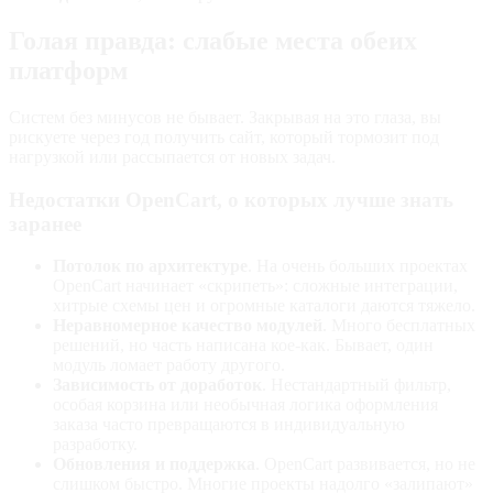
Голая правда: слабые места обеих
платформ
Систем без минусов не бывает. Закрывая на это глаза, вы
рискуете через год получить сайт, который тормозит под
нагрузкой или рассыпается от новых задач.
Недостатки OpenCart, о которых лучше знать
заранее
Потолок по архитектуре
. На очень больших проектах
OpenCart начинает «скрипеть»: сложные интеграции,
хитрые схемы цен и огромные каталоги даются тяжело.
Неравномерное качество модулей
. Много бесплатных
решений, но часть написана кое‑как. Бывает, один
модуль ломает работу другого.
Зависимость от доработок
. Нестандартный фильтр,
особая корзина или необычная логика оформления
заказа часто превращаются в индивидуальную
разработку.
Обновления и поддержка
. OpenCart развивается, но не
слишком быстро. Многие проекты надолго «залипают»