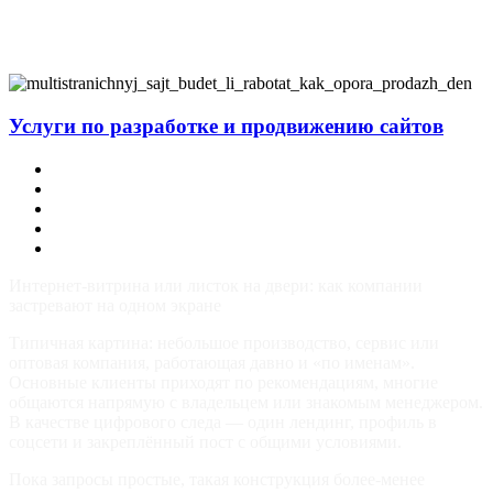
Услуги по разработке и продвижению сайтов
Заказать корпоративный сайт
Заказать интернет-магазин
Заказать лендинг
Ведение соцсетей (SMM) и блог на сайте
Продвижение в поисковых системах
Интернет-витрина или листок на двери: как компании
застревают на одном экране
Типичная картина: небольшое производство, сервис или
оптовая компания, работающая давно и «по именам».
Основные клиенты приходят по рекомендациям, многие
общаются напрямую с владельцем или знакомым менеджером.
В качестве цифрового следа — один лендинг, профиль в
соцсети и закреплённый пост с общими условиями.
Пока запросы простые, такая конструкция более-менее