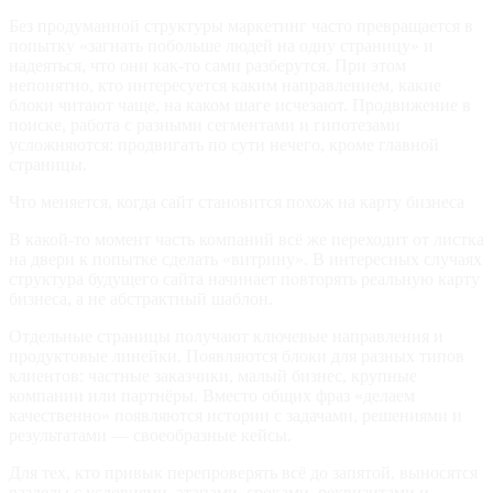
Без продуманной структуры маркетинг часто превращается в
попытку «загнать побольше людей на одну страницу» и
надеяться, что они как‑то сами разберутся. При этом
непонятно, кто интересуется каким направлением, какие
блоки читают чаще, на каком шаге исчезают. Продвижение в
поиске, работа с разными сегментами и гипотезами
усложняются: продвигать по сути нечего, кроме главной
страницы.
Что меняется, когда сайт становится похож на карту бизнеса
В какой‑то момент часть компаний всё же переходит от листка
на двери к попытке сделать «витрину». В интересных случаях
структура будущего сайта начинает повторять реальную карту
бизнеса, а не абстрактный шаблон.
Отдельные страницы получают ключевые направления и
продуктовые линейки. Появляются блоки для разных типов
клиентов: частные заказчики, малый бизнес, крупные
компании или партнёры. Вместо общих фраз «делаем
качественно» появляются истории с задачами, решениями и
результатами — своеобразные кейсы.
Для тех, кто привык перепроверять всё до запятой, выносятся
разделы с условиями, этапами, сроками, реквизитами и