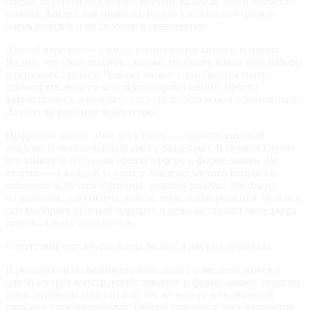
обеды, вкусно и недорого». Без списка блюд, цен и времени
работы. Зайдут, как правило, те, кто уже был внутри или
очень голоден и не склонен к сравнениям.
Другой вариант — у входа полноценное меню и витрина.
Видно, что здесь подают, сколько это стоит, какие есть наборы
для разных случаев. Человек может спокойно постоять,
посмотреть, ничего не покупая прямо сейчас, просто
зафиксировать в голове: «тут есть то, что может пригодиться».
Даже если решение будет позже.
Цифровой аналог этих двух точек — одностраничный
лендинг и многослойный сайт с разделами. В первом случае
всё замкнуто на одном общем оффере и форме заявки. Во
втором — у каждой услуги, у каждого частого вопроса и
сомнения есть своя страница: условия работы, ответы на
возражения, документы, кейсы, отраслевые решения. Человек
сам выбирает нужный маршрут и реже заставляет менеджера
пересказывать одно и то же.
Отсутствие структуры: когда бизнес живёт на обрывках
В реальности большинство небольших компаний живут в
одной из трёх конструкций: лендинг и форма заявки, лендинг
плюс активные соцсети или тот же набор, дополненный
папками с презентациями. Общий признак у всех вариантов