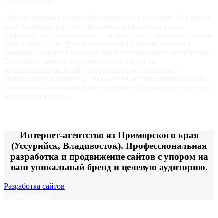
поддерживать?
Ответы у разных компаний оказываются разными. Для одних
многослойный сайт постепенно становится каркасом
цифровой инфраструктуры — вокруг него собираются заявки,
учёт, сервис. Для других это остаётся дорогим файлом в
закладках, который время от времени открывают на встречах.
Возможно, именно поэтому вопрос «будет ли
мультистраничный сайт опорой продаж» постоянно
возвращается в повестку: он касается не только формы сайта,
но и способа, которым бизнес вообще разговаривает со своей
аудиторией в цифре.
Интернет-агентство из Приморского края
(Уссурийск, Владивосток). Профессиональная
разработка и продвижение сайтов с упором на
ваш уникальный бренд и целевую аудиторию.
Разработка сайтов
Продвижение