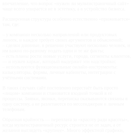
впечатление, что вопрос «нужен ли мультистраничный сайт»
чаще всего упирается не в эстетику, а в устройство бизнеса.
Расширенная структура особенно естественно «приживается»
там, где:
– у компании несколько направлений или продуктовых
линеек, и каждое требует своих аргументов и объяснений;
– сделки длинные, в решении участвуют несколько человек, и
им важно по‑разному подать одни и те же факты;
– есть планы роста: новые услуги, города, сегменты клиентов,
— и нужен каркас, который выдержит эти надстройки;
– используются функциональные онлайн‑инструменты:
калькуляторы, формы, личные кабинеты, интеграции с
учётными системами.
В таких случаях сайт постепенно перестаёт быть просто
«лицом» компании и становится входной точкой в её
процессы. Заявки, звонки, переписка оказываются связаны в
одну систему, а не разлетаются по мессенджерам и личным
телефонам.
Обратная крайность — переплата за «красоту ради красоты»,
когда мультистраничный ресурс строится не от задач, а от
желания выглядеть «крупнее». Много эффектной графики,