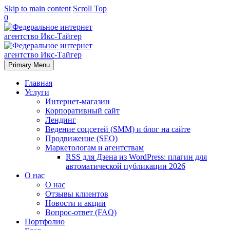
Skip to main content
Scroll Top
0
Primary Menu
Главная
Услуги
Интернет-магазин
Корпоративный сайт
Лендинг
Ведение соцсетей (SMM) и блог на сайте
Продвижение (SEO)
Маркетологам и агентствам
RSS для Дзена из WordPress: плагин для
автоматической публикации 2026
О нас
О нас
Отзывы клиентов
Новости и акции
Вопрос-ответ (FAQ)
Портфолио