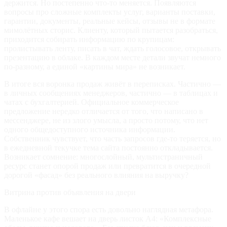
держится. Но постепенно что‑то меняется. Появляются
вопросы про сложные комплекты услуг, варианты поставки,
гарантии, документы, реальные кейсы, отзывы не в формате
мимолётных сторис. Клиенту, который пытается разобраться,
приходится собирать информацию по крупицам:
пролистывать ленту, писать в чат, ждать голосовое, открывать
презентацию в облаке. В каждом месте детали звучат немного
по‑разному, а единой «картины мира» не возникает.
В итоге вся воронка продаж живёт в переписках. Частично —
в личных сообщениях менеджеров, частично — в таблицах и
чатах с бухгалтерией. Официальное коммерческое
предложение нередко отличается от того, что написано в
мессенджере, не из злого умысла, а просто потому, что нет
одного общедоступного источника информации.
Собственник чувствует, что часть запросов где‑то теряется, но
в ежедневной текучке тема сайта постоянно откладывается.
Возникает сомнение: многослойный, мультистраничный
ресурс станет опорой продаж или превратится в очередной
дорогой «фасад» без реального влияния на выручку?
Витрина против объявления на двери
В офлайне у этого спора есть довольно наглядная метафора.
Маленькое кафе вешает на дверь листок А4: «Комплексные