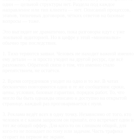
один — цельной структуры нет. Раздела под каждое
направление или тип клиента — нет. Описаний процессов,
этапов, типичных договоров, чётких ответов на базовые
вопросы — тоже.
Это выглядит не драматично, пока разговоры идут с уже
лояльной аудиторией. Но в цифре у этой «минималки»
обычно три последствия.
1. Тихо теряются заявки. Человек не находит важной именно
ему детали — и просто уходит на другой ресурс, где всё
разложено. Обратной связи о том, что именно стало
препятствием, не остаётся.
2. Время сотрудников уходит на одно и то же. В чатах
бесконечно повторяются одни и те же сообщения: сроки,
цены, условия, базовые гарантии, порядок работ. То, что
могло бы быть однажды описано и доступно на открытой
странице, каждый раз проговаривается с нуля.
3. Реклама ведёт всех в одну точку. Независимо от того, кто
человек и с каким запросом он пришёл, его встречает один и
тот же общий оффер. Для кого‑то он слишком общий, для
кого‑то не попадает по тону или задачам. Часть трафика
сгорает на первом же экране.