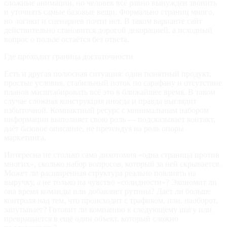
сложные анимации, но человек всё равно вынужден звонить
и уточнять самые базовые вещи. Формально страниц много,
но логики и сценариев почти нет. В таком варианте сайт
действительно становится дорогой декорацией, а исходный
вопрос о пользе остаётся без ответа.
Где проходит граница достаточности
Есть и другая полюсная ситуация: один понятный продукт,
простые условия, стабильный поток по сарафану и отсутствие
планов масштабировать всё это в ближайшее время. В таком
случае сложная конструкция иногда и правда выглядит
избыточной. Компактный ресурс с минимальным набором
информации выполняет свою роль — подсказывает контакт,
даёт базовое описание, не претендуя на роль опоры
маркетинга.
Интересна не столько сама дихотомия «одна страница против
многих», сколько набор вопросов, который за ней скрывается.
Может ли расширенная структура реально повлиять на
выручку, а не только на чувство «солидности»? Экономит ли
она время команды или добавляет рутины? Даёт ли больше
контроля над тем, что происходит с трафиком, или, наоборот,
запутывает? Готовит ли компанию к следующему шагу или
превращается в ещё один объект, который сложно