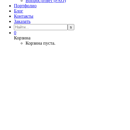
Вопрос-ответ (FAQ)
Портфолио
Блог
Контакты
Заказать
0
Корзина
Корзина пуста.
Сайт благотворительного
фонда «Под крылом
Альбатроса»