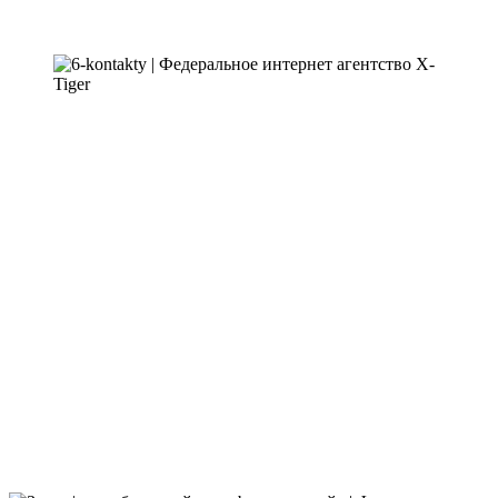
Описание
Благотворительный фонд «Под Крылом Альбатроса» создан
для помощи многодетным и малоимущим семьям, детям-
сиротам, детям,
ставшимся без попечения родителей, одиноким матерям и
пожилым людям, попавшим в сложную жизненную
ситуацию.
Сайт необходим для распространения информации о
возможности помочь нуждающимся одеждой, канцелярией,
мебелью…
А так же для удобства пожертвований.
На сайте можно как пожертвовать единоразово, так и
подключить ежемесячное списание пожертвования в фонд.