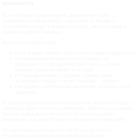
реальности
Есть ещё одна тихая проблема. Большинство схем
продвижения сайтов пишут с прицелом на Москву и
крупнейшие рынки. Там высокий спрос, много игроков в
онлайне и другие бюджеты.
В регионах картина иная:
спрос в нише меньше, бесконечного трафика просто нет;
часть конкурентов работает по‑старому и не
вкладывается в продвижение веб-сайта — значит,
«войны бюджетов» может и не быть;
есть резкая сезонность (туризм, стройка, рыба,
логистика): полгода «густо», полгода — «пусто»;
география и логистика автоматически отсекают часть
аудитории.
В такой реальности московская стратегия «качать SEO год, а
там видно будет» часто не срабатывает. Можно год исправно
платить за продвижение сайта и честно «поднимать
видимость», а в деньгах бизнес это почти не почувствует.
Отсюда и парадокс в начале: чем больше тратить по
столичной схеме, тем медленнее реальный рост.