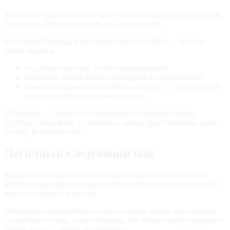
Хаотичные действия в онлайне почти всегда ведут к потерям.
Даже если отчёты выглядят обнадёживающе.
Системный подход к продвижению веб-сайта — это уже
актив бизнеса:
он делает выручку более предсказуемой;
облегчает запуск новых продуктов и направлений;
помогает переживать внешние качели — от сезонности
до изменений алгоритмов поиска.
И главное — убирает из уравнения постоянный страх:
«Сейчас снова кому‑то заплачу, а потом буду объяснять себе,
почему результата нет».
Логичный следующий шаг
Когда перестаёшь смотреть на продвижение сайта как на
ритуал и начинаешь видеть в нём набор управляемых шагов,
многое становится проще.
Появляются конкретные вопросы: какие заявки вам нужны,
сколько вы готовы за них платить, что хотите контролировать
лично, а что — отдать подрядчику.