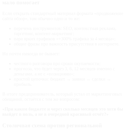
мало помогает
Если открыть стандартный материал формата «продвижение
сайта обзор», там обычно одно и то же:
перечень инструментов: SEO, контекстная реклама,
таргетинг, контент‑маркетинг;
пара ярких графиков «+300% трафика за 4 месяца»;
общие фразы про важность присутствия в интернете.
Но почти никогда не бывает:
честного разговора про сроки окупаемости;
прогноза, что будет через 3, 6, 12 месяцев именно с
деньгами, а не с «позициями»;
простой цепочки: бюджет → заявки → сделки →
прибыль.
В итоге предприниматель, который устал от маркетинговых
обещаний, остаётся с тем же вопросом:
«При каком бюджете и через сколько месяцев это хотя бы
выйдет в ноль, а не в очередной красивый отчёт?»
Столичная схема против региональной