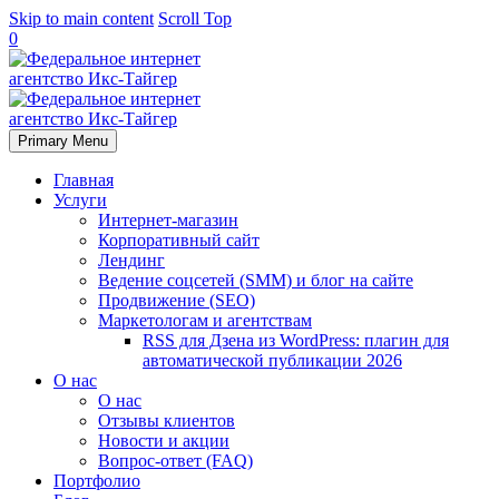
Skip to main content
Scroll Top
0
Primary Menu
Главная
Услуги
Интернет-магазин
Корпоративный сайт
Лендинг
Ведение соцсетей (SMM) и блог на сайте
Продвижение (SEO)
Маркетологам и агентствам
RSS для Дзена из WordPress: плагин для
автоматической публикации 2026
О нас
О нас
Отзывы клиентов
Новости и акции
Вопрос-ответ (FAQ)
Портфолио