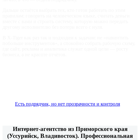
Дальше остаётся выбрать тех, кто готов работать по этим
правилам: говорить на человеческом языке, считать деньги
вместе с вами и строить систему, которую можно передать
другому исполнителю без потери всего с нуля.
В X‑Tiger как раз так и подходим к задачам: не «навинтить
побольше инструментов», а спокойно собрать рабочую схему,
где сайт, реклама и аналитика служат одной цели — росту
бизнеса, а не красоте отчётов.
Вы узнали, почему красивые отчёты агентства не
превращаются в реальные заявки и как настроить аналитику и
каналы продвижения. Если вы уже сотрудничаете с
подрядчиком, но до сих пор не видите, что именно делается и
как это влияет на результат, следующий шаг — обеспечить
прозрачность и контроль.
Есть подрядчик, но нет прозрачности и контроля
Интернет-агентство из Приморского края
(Уссурийск, Владивосток). Профессиональная