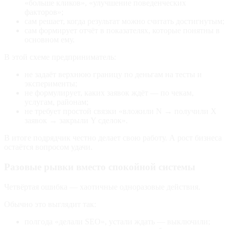
«больше кликов», «улучшение поведенческих
факторов»;
сам решает, когда результат можно считать достигнутым;
сам формирует отчёт в показателях, которые понятны в
основном ему.
В этой схеме предприниматель:
не задаёт верхнюю границу по деньгам на тесты и
эксперименты;
не формулирует, каких заявок ждёт — по чекам,
услугам, районам;
не требует простой связки «вложили N → получили X
заявок → закрыли Y сделок».
В итоге подрядчик честно делает свою работу. А рост бизнеса
остаётся вопросом удачи.
Разовые рывки вместо спокойной системы
Четвёртая ошибка — хаотичные одноразовые действия.
Обычно это выглядит так:
полгода «делали SEO», устали ждать — выключили;