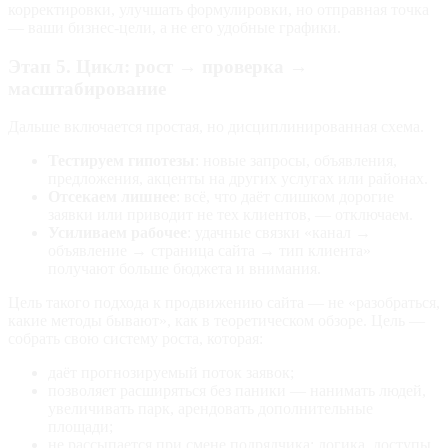
корректировки, улучшать формулировки, но отправная точка
— ваши бизнес‑цели, а не его удобные графики.
Этап 5. Цикл: рост → проверка →
масштабирование
Дальше включается простая, но дисциплинированная схема.
Тестируем гипотезы
: новые запросы, объявления,
предложения, акценты на других услугах или районах.
Отсекаем лишнее
: всё, что даёт слишком дорогие
заявки или приводит не тех клиентов, — отключаем.
Усиливаем рабочее
: удачные связки «канал →
объявление → страница сайта → тип клиента»
получают больше бюджета и внимания.
Цель такого подхода к продвижению сайта — не «разобраться,
какие методы бывают», как в теоретическом обзоре. Цель —
собрать свою систему роста, которая:
даёт прогнозируемый поток заявок;
позволяет расширяться без паники — нанимать людей,
увеличивать парк, арендовать дополнительные
площади;
не рассыпается при смене подрядчика: логика, доступы