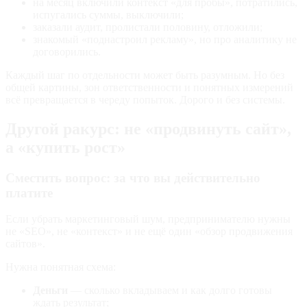
на месяц включили контекст «для пробы», потратились,
испугались суммы, выключили;
заказали аудит, пролистали половину, отложили;
знакомый «поднастроил рекламу», но про аналитику не
договорились.
Каждый шаг по отдельности может быть разумным. Но без
общей картины, зон ответственности и понятных измерений
всё превращается в череду попыток. Дорого и без системы.
Другой ракурс: не «продвинуть сайт»,
а «купить рост»
Сместить вопрос: за что вы действительно
платите
Если убрать маркетинговый шум, предпринимателю нужны
не «SEO», не «контекст» и не ещё один «обзор продвижения
сайтов».
Нужна понятная схема:
Деньги
— сколько вкладываем и как долго готовы
ждать результат;