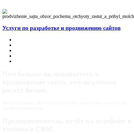
Услуги по разработке и продвижению сайтов
Заказать корпоративный сайт
Заказать интернет-магазин
Заказать лендинг
Ведение соцсетей (SMM) и блог на сайте
Продвижение в поисковых системах
Чем больше вкладываетесь в
продвижение сайта, тем медленнее
растёт бизнес
Звучит странно. Но эту мысль стоит запомнить — к ней ещё
придётся вернуться.
Предприниматель, отчёт на телефоне и
тишина в CRM