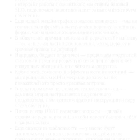
интерфейс работы с семантикой; мы ставим базовый
SEO, подключаем аналитику и шаг за шагом фиксируем
изменения.
Еще малый онлайн-трафик и жалкая конверсия — мы не
гонимся за цифрами, а выстраиваем воронку: лендинги,
формы, чат-виджет и отслеживание источников.
В общем, нет времени или знаний держать сайт на плаву
— оставьте нам хостинг, обновления, техподдержку и
срочные правки по договору.
Например, бюджет ограничен — предлагаем модульный
стартовый пакет и прозрачную сетку цен на фичи; без
воздушных обещаний, но с чётким маршрутом.
Кроме того, сомнения в эффективности инвестиций —
мы прописываем KPI и метрики до запуска; без
показателей это просто красивая витрина.
В некотором смысле, сложная техническая часть —
админка Drupal настраивается под обычного
пользователя, а мы готовим краткие инструкции и пару
часов обучения.
Почти всегда UX/UI вызывает вопросы — дизайн
строим не ради картинки, а чтобы клиент быстро нашёл
и закрыл задачу.
Еще ощущение шаблонности — у нас не будет
типичных «красивых страниц»: мы создаём голос
бренда и визуальные подсказки, которые выделят вас.