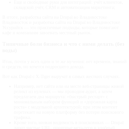
Еще и свободные руки для интеграций: учёт клиентов,
складской учёт, CRM и автоматизация маркетинга;
В итоге, разработка сайта на Drupal во Владивостоке
Владивосток и разработка сайта на Drupal во Владивостоке
Уссурийск — это практичные подходы, которые помогают
кафе и компаниям завоевать местный рынок.
Типичные боли бизнеса и что с ними делать (без
воды)
Итак, почти у всех одни и те же мучения: нет времени, знаний
и средств, но хочется подросшего дохода.
Вот как Drupal с X-Tiger выручат в самых жестких случаях.
Например, нет сайта или на месте веб-страницы живой
реликт из нулевых — мы проводим аудит, а затем
предлагаем два маршрута: «быстрый рестарт» с
минимальным набором функций и «дорожная карта
роста» с модульной архитектурой; при этом контент
перетекает на новую платформу без потери поискового
трафика.
Кроме того, низкая видимость в поисковиках — Drupal
дарит чистые URL, понятные мета-теги и удобный