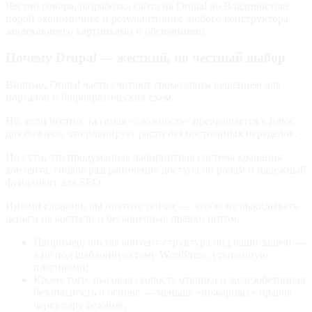
Честно говоря, разработка сайта на Drupal во Владивостоке
порой экономичнее и результативнее любого конструктора,
завлекающего картинками и обещаниями.
Почему Drupal — жесткий, но честный выбор
Видимо, Drupal часто считают громоздким решением для
порталов и бюрократических схем.
Но, если честно, та самая «сложность» превращается в плюс
для бизнеса, что планирует расти без постоянных переделок.
По сути, это продуманная лабиринтная система хранения
контента, гибкое разграничение доступа по ролям и надёжный
фундамент для SEO.
Иными словами, вы платите сейчас — чтобы не выкидывать
деньги на костыли и бесконечные правки потом.
Например, чистая контент-структура под ваши задачи —
а не под шаблонную тему WordPress, усыпанную
плагинами;
Кроме того, высокая скорость отклика и железобетонная
безопасность в основе — меньше «пожарных» правок
через пару сезонов;