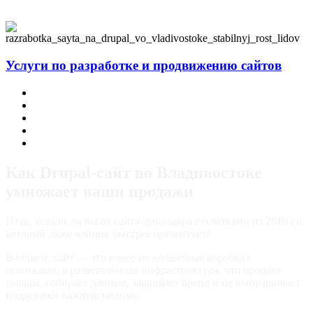
Услуги по разработке и продвижению сайтов
Заказать корпоративный сайт
Заказать интернет-магазин
Заказать лендинг
Ведение соцсетей (SMM) и блог на сайте
Продвижение в поисковых системах
Как Drupal-сайт во Владивостоке
умножает ваши продажи
Итак, устали ли вы от сайта-динозавра с плитками из 2010-го,
который даже чайник быстрее презентует?
В общем, сайт — это вовсе не волшебная коробка с
огоньками, а разветвлённая инфраструктура, что продаёт
товары, собирает данные, защищает бренд и не выпрашивает
поддержки каждую неделю.