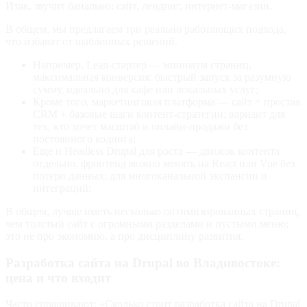
Итак, звучит банально: сайт, лендинг, интернет-магазин.
В общем, мы предлагаем три реально работающих подхода,
что избавят от шаблонных решений.
Например, Lean-стартер — минимум страниц,
максимальная конверсия: быстрый запуск за разумную
сумму, идеально для кафе или локальных услуг;
Кроме того, маркетинговая платформа — сайт + простая
CRM + базовые шаги контент-стратегии; вариант для
тех, кто хочет масштаб и онлайн-продажи без
постоянного кодинга;
Еще и Headless Drupal для роста — движок контента
отдельно, фронтенд можно менять на React или Vue без
потери данных; для многоканальной экспансии и
интеграций;
В общем, лучше иметь несколько оптимизированных страниц,
чем толстый сайт с огромными разделами и пустыми меню;
это не про экономию, а про дисциплину развития.
Разработка сайта на Drupal во Владивостоке:
цена и что входит
Часто спрашивают: «Сколько стоит разработка сайта на Drupal