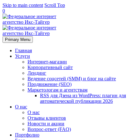
Skip to main content
Scroll Top
0
Primary Menu
Главная
Услуги
Интернет-магазин
Корпоративный сайт
Лендинг
Ведение соцсетей (SMM) и блог на сайте
Продвижение (SEO)
Маркетологам и агентствам
RSS для Дзена из WordPress: плагин для
автоматической публикации 2026
О нас
О нас
Отзывы клиентов
Новости и акции
Вопрос-ответ (FAQ)
Портфолио