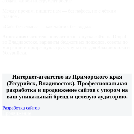
создать живой инструмент роста?
Между прочим, пишите нам — без пафоса, но с чётким
планом.
«Сайт без смысла — как чайник без воды.»
Аннотация:
читатель получит план запуска сайта на Drupal
во Владивостоке, варианты бюджетных подходов, советы по
миграции и прозрачную структуру затрат для Владивостока и
Уссурийска.
Интернет-агентство из Приморского края
(Уссурийск, Владивосток). Профессиональная
разработка и продвижение сайтов с упором на
ваш уникальный бренд и целевую аудиторию.
Разработка сайтов
Продвижение